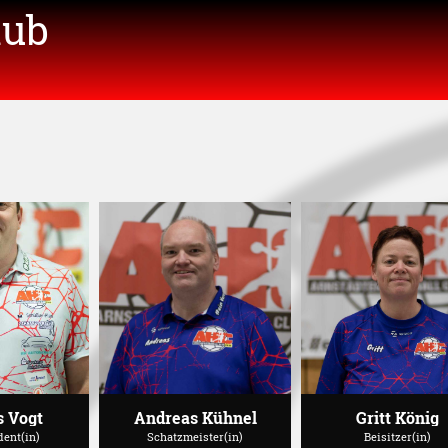
lub
 Vogt
Andreas Kühnel
Gritt König
dent(in)
Schatzmeister(in)
Beisitzer(in)