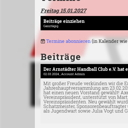
Freitag 15.01.2027
Beiträge einziehen
Ganztägig
Termine abonnieren
(in Kalender wie
Beiträge
Der Arnstädter Handball Club e.V. hat
02.03.2024
, Account Admin
Mit großer Freude verkünden wir die E
Jahreshauptversammlung am 23.02.2024
hat einen neuen Vorstand gewählt! Axel
Vereinspräsident, unterstützt von Mart
Vereinspräsidenten. Neu gewählt wurd
Schatzmeister, Sponsorenbeauftragter 
als Jugendwart sowie Julia Vogt und Gr