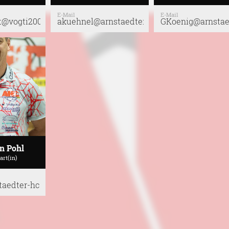
E-Mail
E-Mail
t@vogti2000.de
akuehnel@arnstaedter-hc.de
GKoenig@arnstae
an Pohl
rt(in)
taedter-hc.de