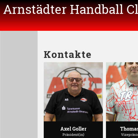
Arnstädter Handball C
Kontakte
Axel Goller
Thomas
Präsident(in)
Vizepräsi