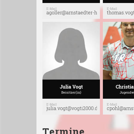
E-Mail
E-Mail
agoller@arnstaedter-hc.de
thomas.vog
Julia Vogt
Christi
Beisitzer(in)
Jugendwa
E-Mail
E-Mail
julia.vogt@vogti2000.de
cpohl@arns
Termine