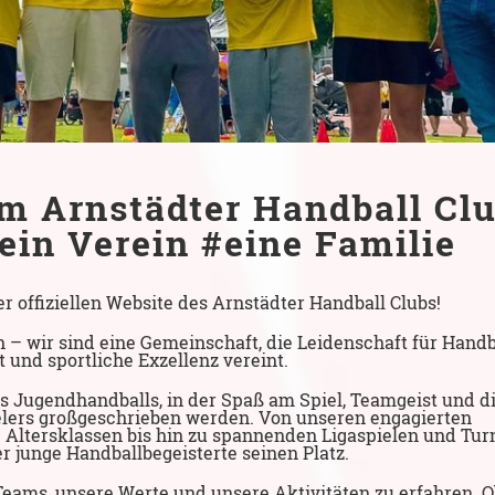
 Arnstädter Handball Cl
ein Verein
#eine Familie
 offiziellen Website des Arnstädter Handball Clubs!
n – wir sind eine Gemeinschaft, die Leidenschaft für Handb
 und sportliche Exzellenz vereint.
s Jugendhandballs, in der Spaß am Spiel, Teamgeist und d
elers großgeschrieben werden. Von unseren engagierten
Altersklassen bis hin zu spannenden Ligaspielen und Tur
er junge Handballbegeisterte seinen Platz.
Teams, unsere Werte und unsere Aktivitäten zu erfahren. O