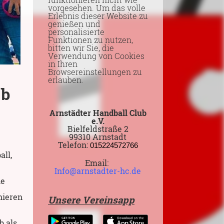
vorgesehen. Um das volle
Erlebnis dieser Website zu
genießen und
personalisierte
Funktionen zu nutzen,
bitten wir Sie, die
Verwendung von Cookies
in Ihren
Browsereinstellungen zu
erlauben.
ub
Arnstädter Handball Club
e.V.
Bielfeldstraße 2
99310 Arnstadt
Telefon:
015224572766
all,
Email:
Info@arnstadter-hc.de
ie
nieren
Unsere Vereinsapp
b als