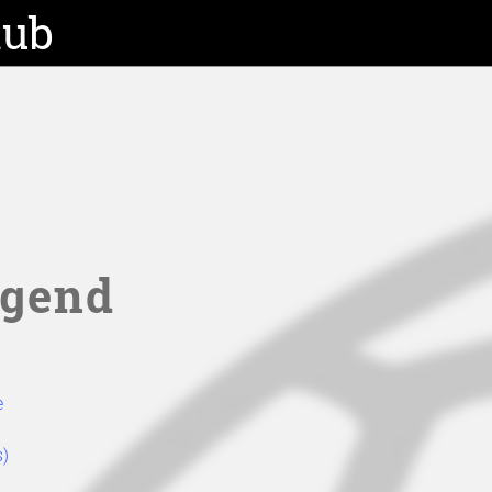
lub
ugend
e
s)