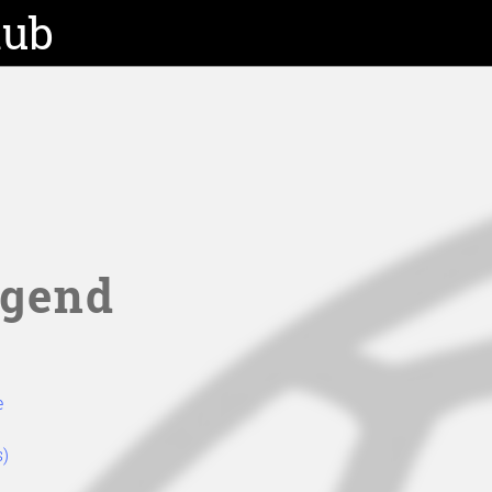
lub
ugend
e
s)