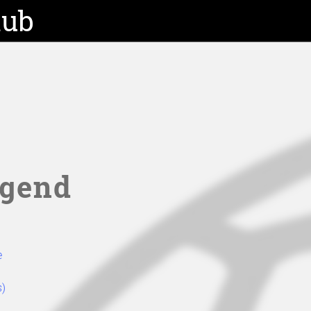
lub
ugend
e
s)