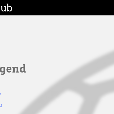
lub
ugend
e
s)