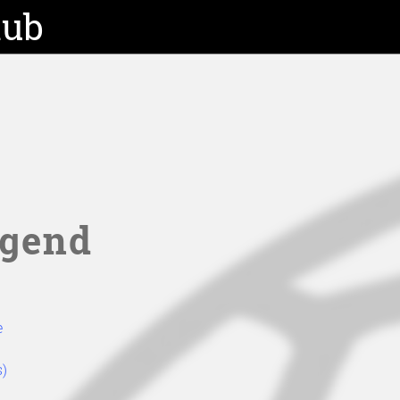
lub
ugend
e
s)