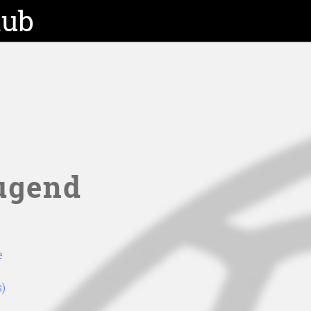
lub
Jugend
e
s)