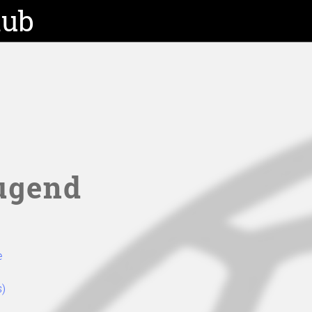
lub
Jugend
e
s)