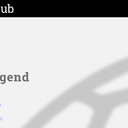
lub
ugend
e
s)