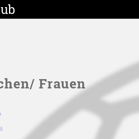
lub
chen/ Frauen
e
s)